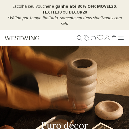
Escolha seu voucher e
ganhe até 30% OFF: MOVEL30
,
TEXTIL30
ou
DECOR20
*Válido por tempo limitado, somente em itens sinalizados com
selo
Puro décor