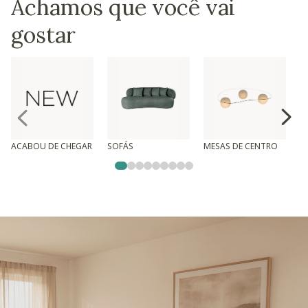
Achamos que você vai
gostar
ACABOU DE CHEGAR
SOFÁS
MESAS DE CENTRO
T