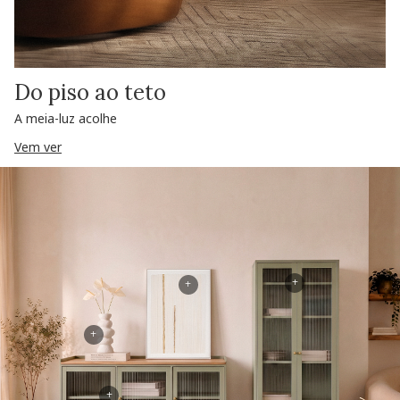
Do piso ao teto
A meia-luz acolhe
Vem ver
+
+
+
+