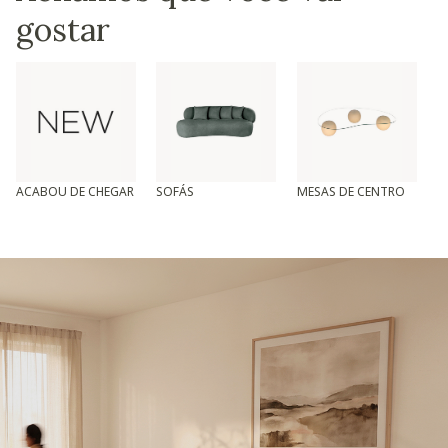
gostar
ACABOU DE CHEGAR
SOFÁS
MESAS DE CENTRO
T