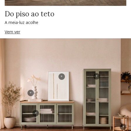
Do piso ao teto
A meia-luz acolhe
Vem ver
+
+
+
+
+