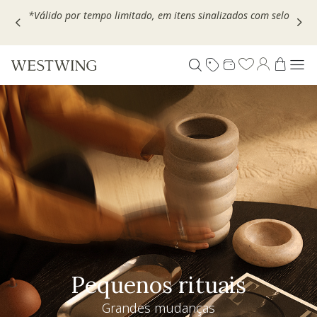
Escolha seu VOUCHER e ganhe até 30% OFF*: use
MOVEL30,
TEXTIL30 OU DECOR20
Pequenos rituais
Grandes mudanças