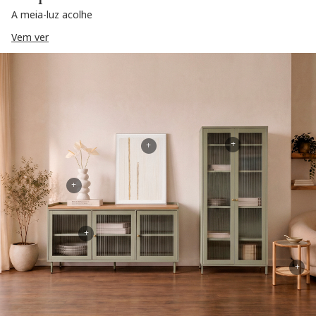
A meia-luz acolhe
Vem ver
+
+
+
+
+