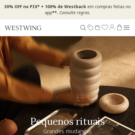
30% OFF no PIX* + 100% de Westback
em compras feitas no
app
**.
Consulte regras.
Pequenos rituais
Grandes mudanças