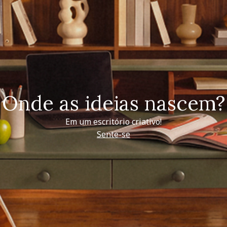
Onde as ideias nascem?
Em um escritório criativo!
Sente-se