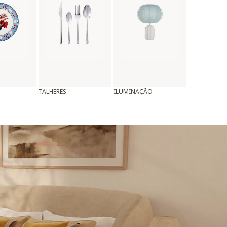
TALHERES
ILUMINAÇÃO
ALMOFADAS