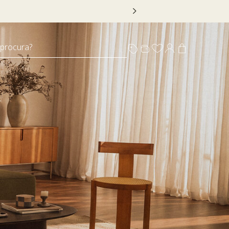
 DECOR20
 procura?