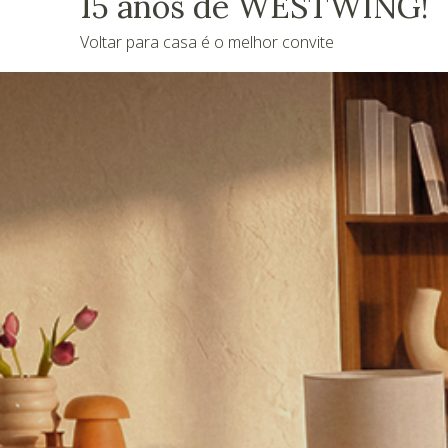
15 anos de WESTWING!
Voltar para casa é o melhor convite