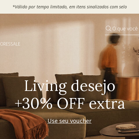
 seu VOUCHER e ganhe até 30% OFF*: use
MOVEL30, TEXTIL30 OU
O que você
DORES
SALE
Pequenos rituais
Grandes mudanças
Decorar