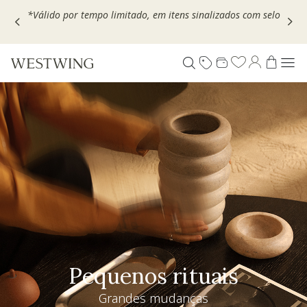
Escolha seu VOUCHER e ganhe até 30% OFF*: use
MOVEL30,
TEXTIL30 OU DECOR20
Pequenos rituais
Grandes mudanças