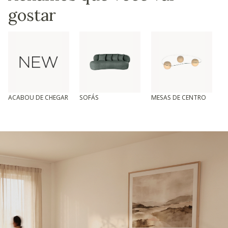
gostar
ACABOU DE CHEGAR
SOFÁS
MESAS DE CENTRO
T