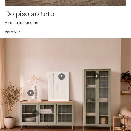
Do piso ao teto
A meia-luz acolhe
Vem ver
+
+
+
+
+