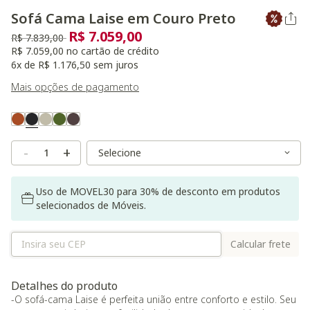
Sofá Cama Laise em Couro Preto
R$ 7.059,00
Preço reduzido de
para
R$ 7.839,00
R$ 7.059,00 no cartão de crédito
6x de R$ 1.176,50 sem juros
Mais opções de pagamento
Variant Real Color
Selected
Variant Size
Variant Size
-
+
Uso de MOVEL30 para 30% de desconto em produtos
selecionados de Móveis.
Calcular frete
Detalhes do produto
-O sofá-cama Laise é perfeita união entre conforto e estilo. Seu