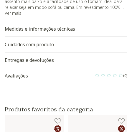
assento mais baixo e a facilidade de uso o tornam ideal para
relaxar seja em modo sofá ou cama. Em revestimento 100%
couro natural com tecnologia anti-risco, material que pode
Ver mais
durar a vida toda se bem cuidado, e é muito mais resistente às
marcas naturais de uso do dia-a-dia;
Medidas e informações técnicas
- Não pode ficar em área externa;
- Carga Máxima: 240kg;
- Ideal para: 3 pessoas;
Cuidados com produto
- Garantia do fornecedor de 180 dias contra defeitos de
fabricação;
Entregas e devoluções
- O produto será entregue montado.
Baixe aqui a modelagem 3D do produto
Avaliações
(0)
0 out of 5 Custo
Produtos favoritos da categoria