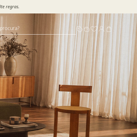
te regras.
 procura?