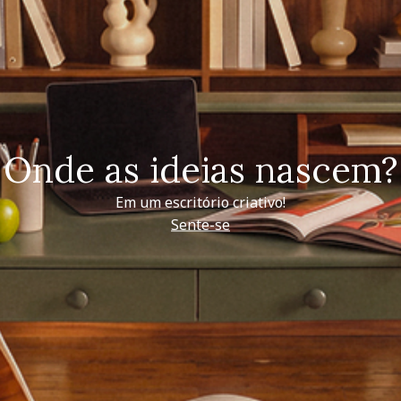
Onde as ideias nascem?
Em um escritório criativo!
Sente-se