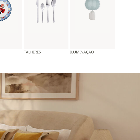
TALHERES
ILUMINAÇÃO
ALMOFADAS