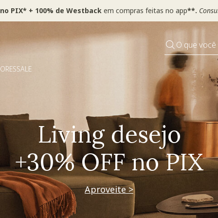
 no PIX* + 100% de Westback
em compras feitas no app
**.
Consul
O que você
DORES
SALE
Pequenos rituais
Grandes mudanças
Decorar