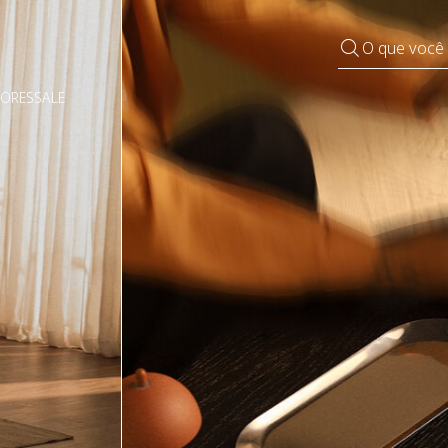
O que você
DORES
SALE
Pequenos rituais
Grandes mudanças
Decorar