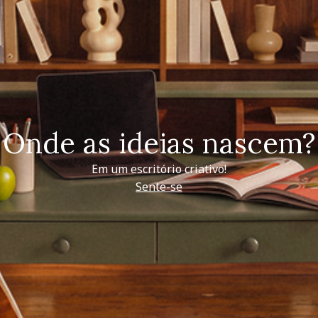
Onde as ideias nascem?
Em um escritório criativo!
Sente-se