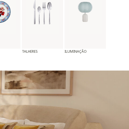
TALHERES
ILUMINAÇÃO
ALMOFADAS