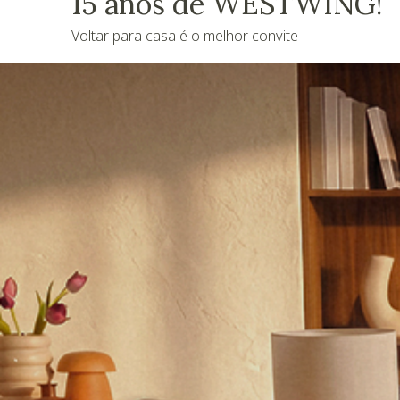
15 anos de WESTWING!
Voltar para casa é o melhor convite