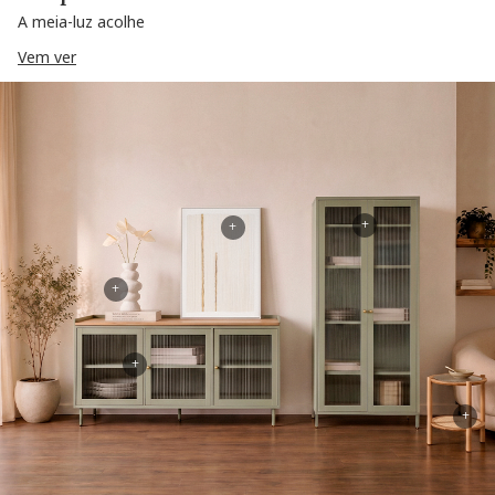
A meia-luz acolhe
Vem ver
+
+
+
+
+