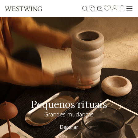
Especial Dia dos Pais
Westwing + @_nathaliacandelaria
Vem ver