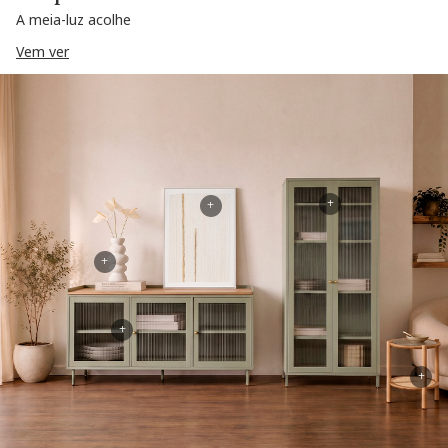
A meia-luz acolhe
Vem ver
+
+
+
+
+