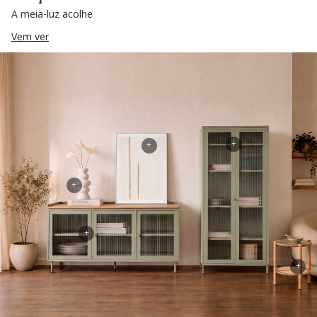
A meia-luz acolhe
Vem ver
+
+
+
+
+