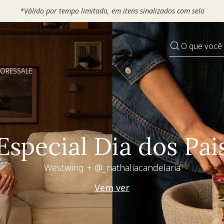
*Válido por tempo limitado, em itens sinalizados com selo
O que você
DORES
SALE
Especial Dia dos Pai
Westwing + @_nathaliacandelaria
Vem ver