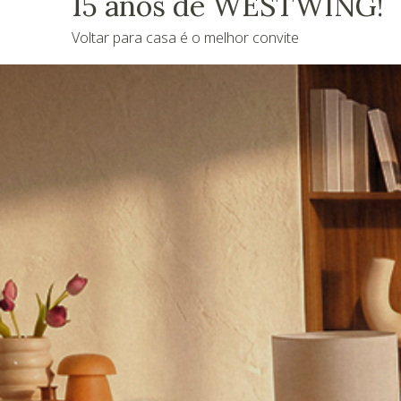
15 anos de WESTWING!
Voltar para casa é o melhor convite