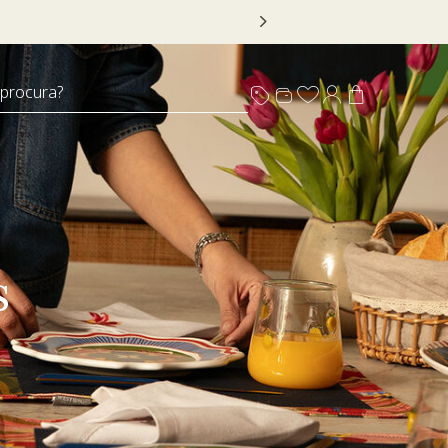
 procura?
s