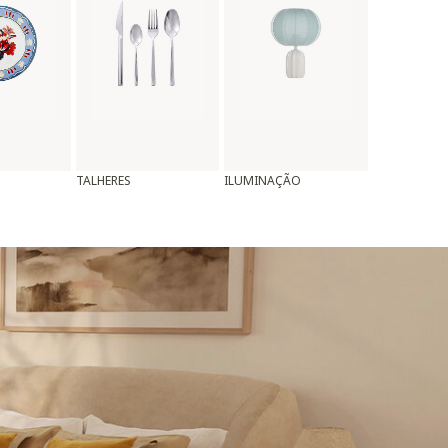
TALHERES
ILUMINAÇÃO
ALMOFADAS