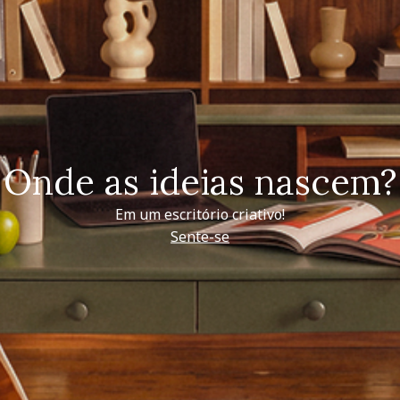
Onde as ideias nascem?
Em um escritório criativo!
Sente-se