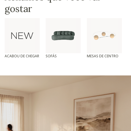
gostar
ACABOU DE CHEGAR
SOFÁS
MESAS DE CENTRO
T