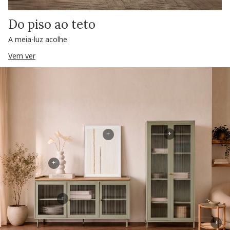
Do piso ao teto
A meia-luz acolhe
Vem ver
+
+
+
+
+