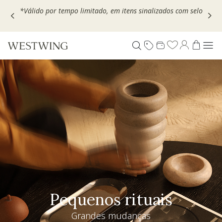
Escolha seu VOUCHER e ganhe até 30% OFF*: use
MOVEL30,
TEXTIL30 OU DECOR20
Pequenos rituais
Grandes mudanças