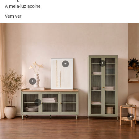
A meia-luz acolhe
Vem ver
+
+
+
+
+