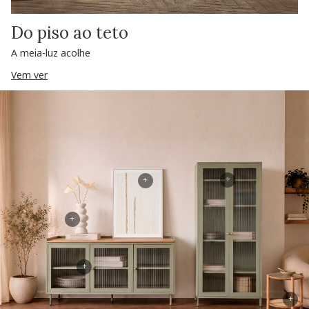
Do piso ao teto
A meia-luz acolhe
Vem ver
+
+
+
+
+