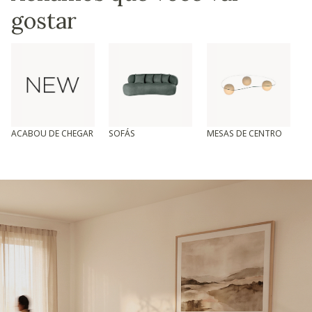
gostar
ACABOU DE CHEGAR
SOFÁS
MESAS DE CENTRO
T