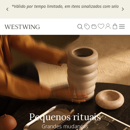
Escolha seu VOUCHER e ganhe até 30% OFF*: use
MOVEL30,
TEXTIL30 OU DECOR20
Pequenos rituais
Grandes mudanças