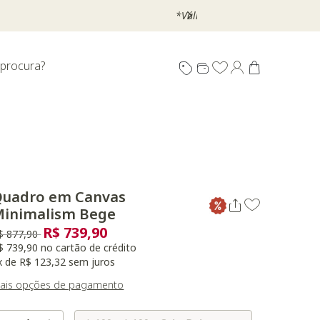
 procura?
Quadro em Canvas
inimalism Bege
R$ 739,90
reço reduzido de
para
$ 877,90
$ 739,90 no cartão de crédito
x de R$ 123,32 sem juros
ais opções de pagamento
Selecione o Tamanho