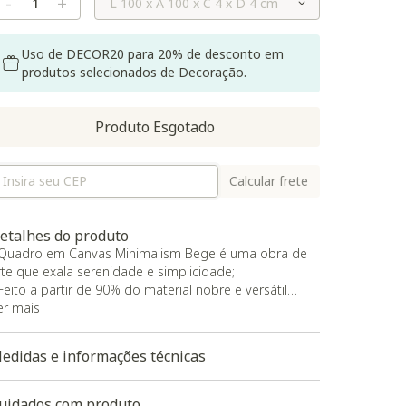
-
+
Uso de DECOR20 para 20% de desconto em
produtos selecionados de Decoração.
Produto Esgotado
Calcular frete
etalhes do produto
 Quadro em Canvas Minimalism Bege é uma obra de
rte que exala serenidade e simplicidade;
 Feito a partir de 90% do material nobre e versátil
anvas, oferece um encanto único e inigualável;
er mais
 O toque suave e macio da superfície permite que
ocê sinta cada movimento enquanto se aproxima;
edidas e informações técnicas
 Além disso, apenas 10% é formado por poliestireno,
arantindo uma resistência duradoura a desgastes e
eformações;
uidados com produto