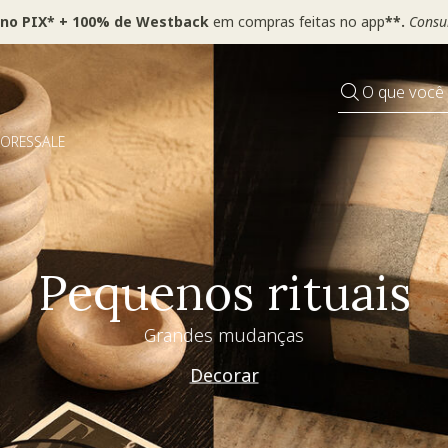
 no PIX* + 100% de Westback
em compras feitas no app
**.
Consul
O que você
DORES
SALE
Pequenos rituais
Grandes mudanças
Decorar