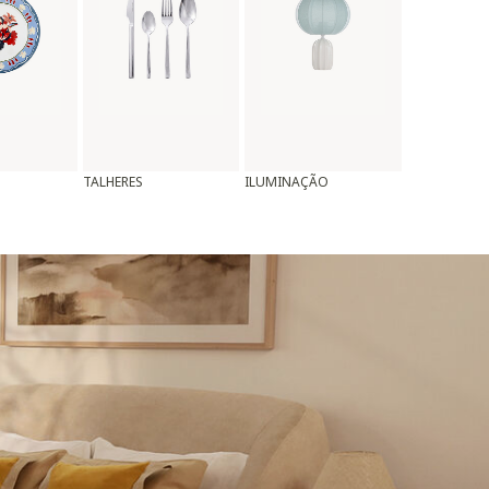
TALHERES
ILUMINAÇÃO
ALMOFADAS