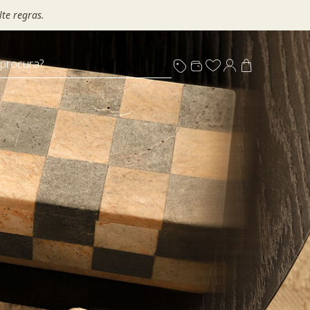
te regras.
 procura?