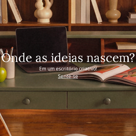
Onde as ideias nascem?
Em um escritório criativo!
Sente-se