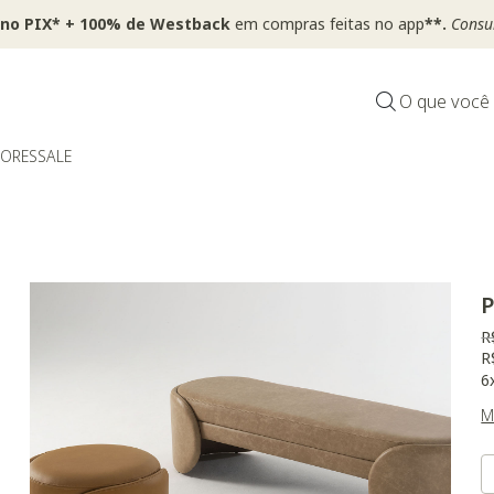
 no PIX* + 100% de Westback
em compras feitas no app
**.
Consul
O que você
DORES
SALE
P
P
R
R
6
M