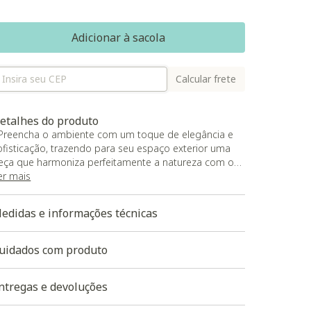
Adicionar à sacola
Calcular frete
etalhes do produto
 Preencha o ambiente com um toque de elegância e
ofisticação, trazendo para seu espaço exterior uma
eça que harmoniza perfeitamente a natureza com os
lementos de madeira;
er mais
 A estrutura em madeira, ao longo da superfície do
uff Bello Marrom, proporciona uma sensação de
edidas e informações técnicas
obustez e durabilidade, enquanto o acabamento
uidadoso em couro adiciona um toque de elegância
uave;
uidados com produto
 A cor marrom, por sua vez, transmite uma calma
erenidade, promovendo um ambiente tranquilo e
ntregas e devoluções
conchegante, perfeito para se relaxar e desfrutar do
ontato com a natureza.