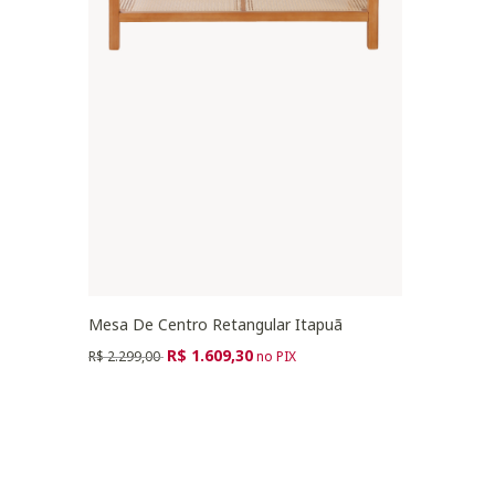
Mesa De Centro Retangular Itapuã
Preço reduzido de
para
R$ 1.609,30
R$ 2.299,00
no PIX