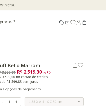
te regras.
 procura?
uff Bello Marrom
R$ 2.519,30
reço reduzido de
para
$ 3.599,00
no PIX
$ 3.599,00 no cartão de crédito
x de R$ 599,83 sem juros
ais opções de pagamento
Selecione o Tamanho
-
+