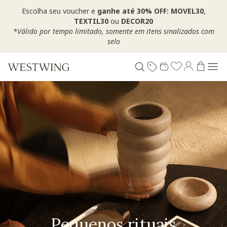
Escolha seu voucher e
ganhe até 30% OFF: MOVEL30
,
TEXTIL30
ou
DECOR20
*Válido por tempo limitado, somente em itens sinalizados com
selo
Pequenos rituais