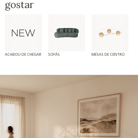
gostar
ACABOU DE CHEGAR
SOFÁS
MESAS DE CENTRO
T