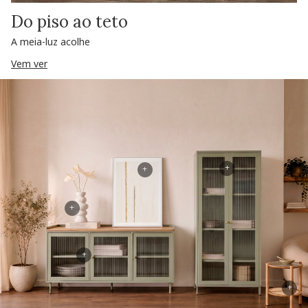
Do piso ao teto
A meia-luz acolhe
Vem ver
+
+
+
+
+