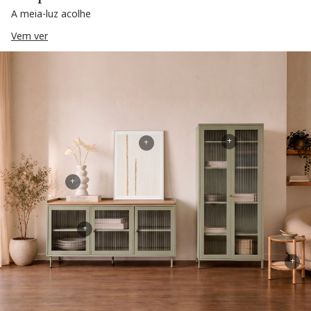
A meia-luz acolhe
Vem ver
+
+
+
+
+