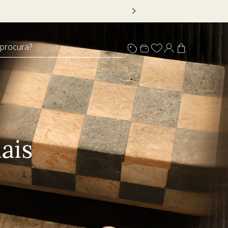
 DECOR20
 procura?