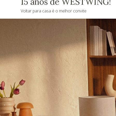
15 anos de WESTWING!
Voltar para casa é o melhor convite