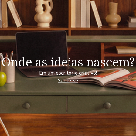
Onde as ideias nascem?
Em um escritório criativo!
Sente-se