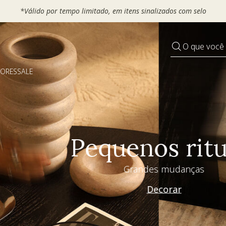
 seu VOUCHER e ganhe até 30% OFF*: use
MOVEL30, TEXTIL30 OU
O que você
DORES
SALE
Pequenos rituais
Grandes mudanças
Decorar