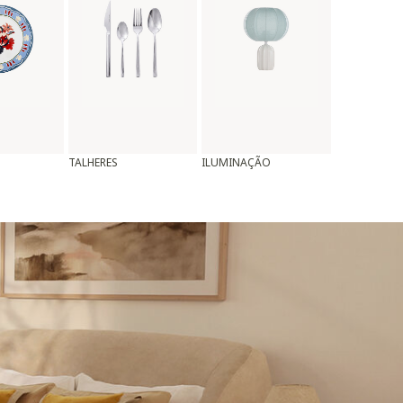
TALHERES
ILUMINAÇÃO
ALMOFADAS