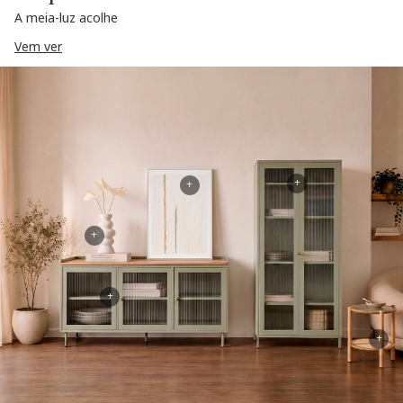
A meia-luz acolhe
Vem ver
+
+
+
+
+