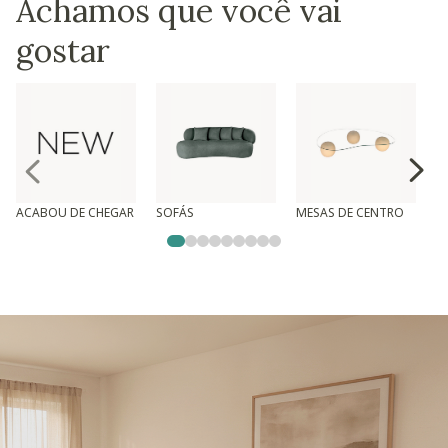
Achamos que você vai
gostar
ACABOU DE CHEGAR
SOFÁS
MESAS DE CENTRO
T