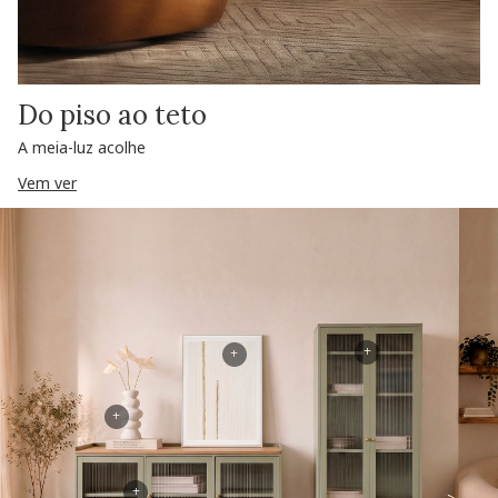
Do piso ao teto
A meia-luz acolhe
Vem ver
+
+
+
+