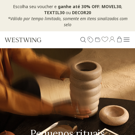
Escolha seu voucher e
ganhe até 30% OFF: MOVEL30
,
TEXTIL30
ou
DECOR20
*Válido por tempo limitado, somente em itens sinalizados com
selo
Pequenos rituais