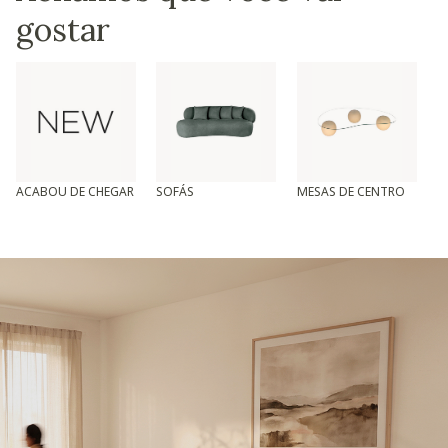
gostar
ACABOU DE CHEGAR
SOFÁS
MESAS DE CENTRO
T