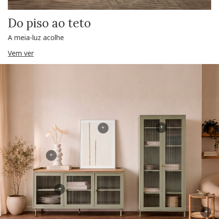
Do piso ao teto
A meia-luz acolhe
Vem ver
+
+
+
+
+