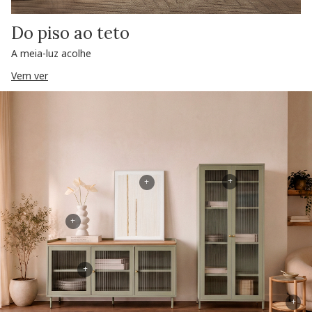
Do piso ao teto
A meia-luz acolhe
Vem ver
+
+
+
+
+