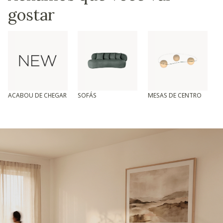
gostar
ACABOU DE CHEGAR
SOFÁS
MESAS DE CENTRO
T