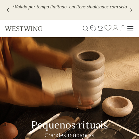
Escolha seu VOUCHER e ganhe até 30% OFF*: use
MOVEL30,
TEXTIL30 OU DECOR20
Pequenos rituais
Grandes mudanças