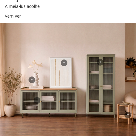
A meia-luz acolhe
Vem ver
+
+
+
+
+