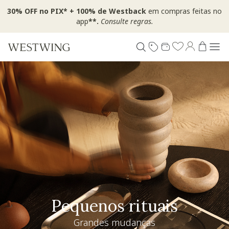
30% OFF no PIX* + 100% de Westback
em compras feitas no
app
**.
Consulte regras.
Pequenos rituais
Grandes mudanças