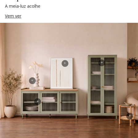
A meia-luz acolhe
Vem ver
+
+
+
+
+