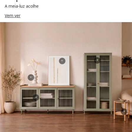
A meia-luz acolhe
Vem ver
+
+
+
+
+