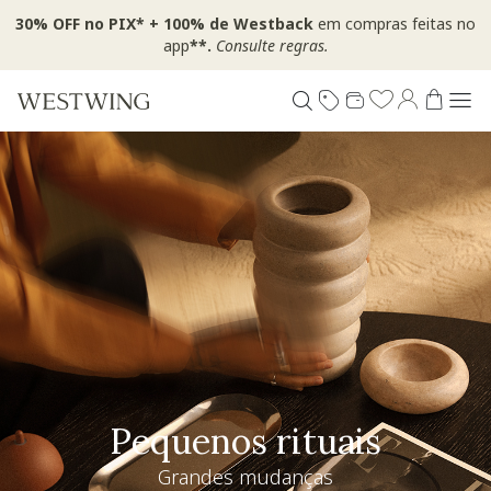
30% OFF no PIX* + 100% de Westback
em compras feitas no
app
**.
Consulte regras.
Pequenos rituais
Grandes mudanças