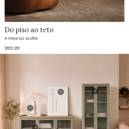
Do piso ao teto
A meia-luz acolhe
Vem ver
+
+
+
+