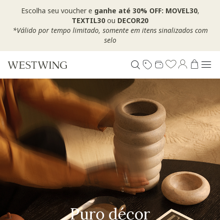
Escolha seu voucher e
ganhe até 30% OFF: MOVEL30
,
TEXTIL30
ou
DECOR20
*Válido por tempo limitado, somente em itens sinalizados com
selo
Puro décor