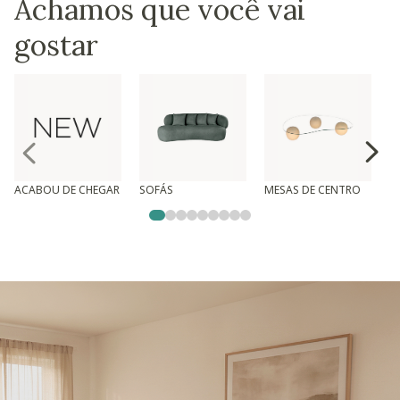
Achamos que você vai
gostar
ACABOU DE CHEGAR
SOFÁS
MESAS DE CENTRO
T