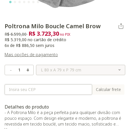
Poltrona Milo Boucle Camel Brow
R$ 3.723,30
Preço reduzido de
para
R$ 6.599,00
no PIX
R$ 5.319,00 no cartão de crédito
6x de R$ 886,50 sem juros
Mais opções de pagamento
Selecione o Tamanho
-
+
Calcular frete
Detalhes do produto
- A Poltrona Milo é a peça perfeita para qualquer divisão com
pouco espaço. Com design elegante e moderno, a poltrona é
revestida em tecido bouclé, um tecido macio, sofisticado e