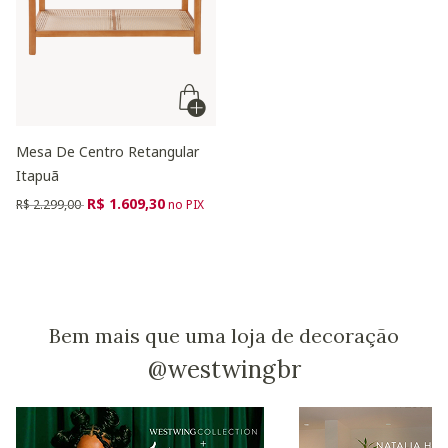
Mesa De Centro Retangular
Itapuã
Preço reduzido de
para
R$ 1.609,30
R$ 2.299,00
no PIX
Bem mais que uma loja de decoração
@westwingbr