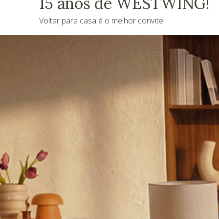
15 anos de WESTWING!
Voltar para casa é o melhor convite