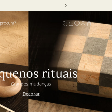
 DECOR20
 procura?