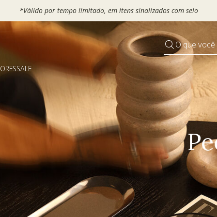
 seu VOUCHER e ganhe até 30% OFF*: use
MOVEL30, TEXTIL30 OU
O que você
DORES
SALE
Pequenos rituais
Grandes mudanças
Decorar