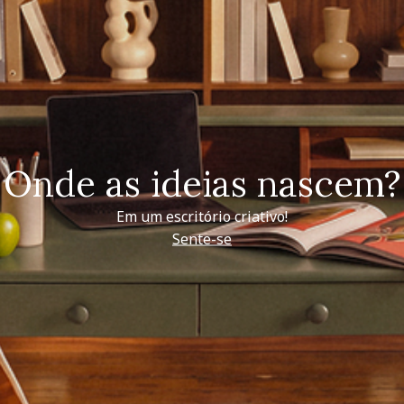
Onde as ideias nascem?
Em um escritório criativo!
Sente-se