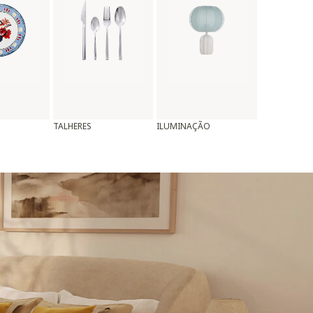
TALHERES
ILUMINAÇÃO
ALMOFADAS