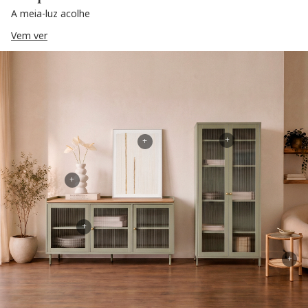
A meia-luz acolhe
Vem ver
+
+
+
+
+