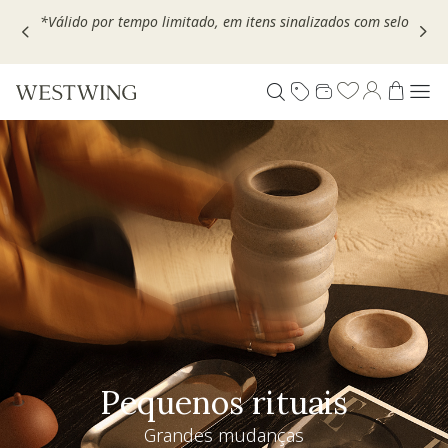
Escolha seu VOUCHER e ganhe até 30% OFF*: use
MOVEL30,
TEXTIL30 OU DECOR20
Pequenos rituais
Grandes mudanças