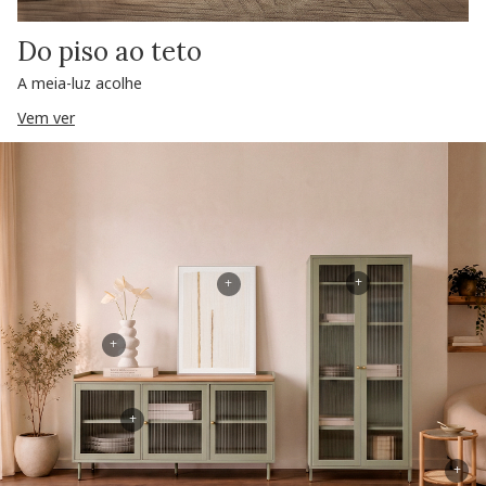
Do piso ao teto
A meia-luz acolhe
Vem ver
+
+
+
+
+