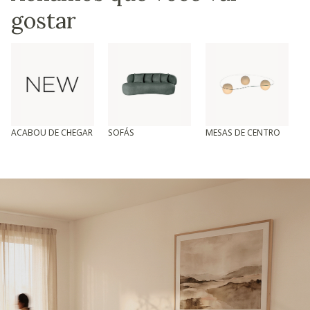
gostar
ACABOU DE CHEGAR
SOFÁS
MESAS DE CENTRO
T