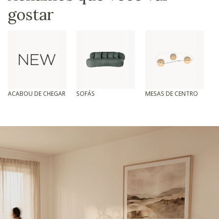
gostar
ACABOU DE CHEGAR
SOFÁS
MESAS DE CENTRO
T