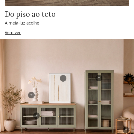
Do piso ao teto
A meia-luz acolhe
Vem ver
+
+
+
+
+