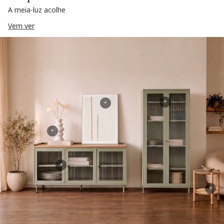
A meia-luz acolhe
Vem ver
+
+
+
+
+