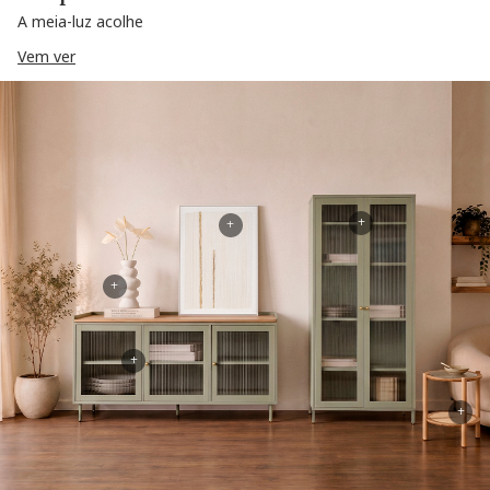
A meia-luz acolhe
Vem ver
+
+
+
+
+