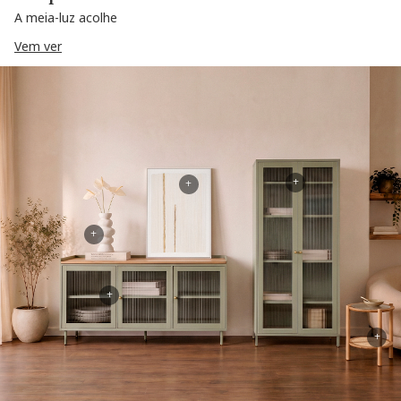
A meia-luz acolhe
Vem ver
+
+
+
+
+