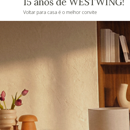
15 anos de WESTWING!
Voltar para casa é o melhor convite