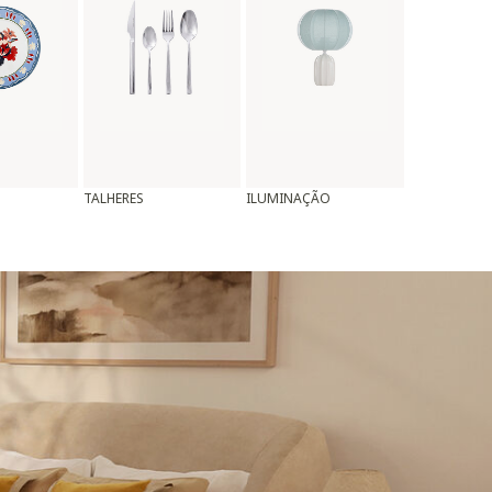
TALHERES
ILUMINAÇÃO
ALMOFADAS