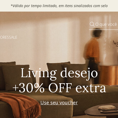
 seu VOUCHER e ganhe até 30% OFF*: use
MOVEL30, TEXTIL30 OU
O que você
DORES
SALE
Pequenos rituais
Grandes mudanças
Decorar