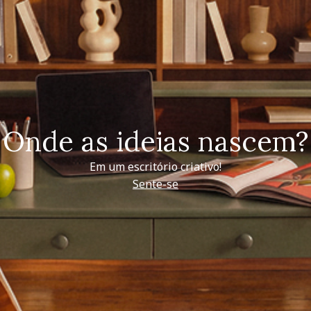
Onde as ideias nascem?
Em um escritório criativo!
Sente-se