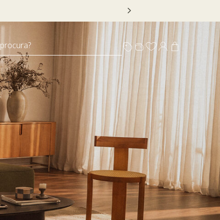
 DECOR20
 procura?