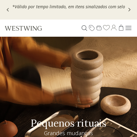
Escolha seu VOUCHER e ganhe até 30% OFF*: use
MOVEL30,
TEXTIL30 OU DECOR20
Pequenos rituais
Grandes mudanças