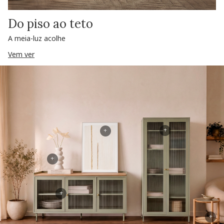
Do piso ao teto
A meia-luz acolhe
Vem ver
+
+
+
+
+