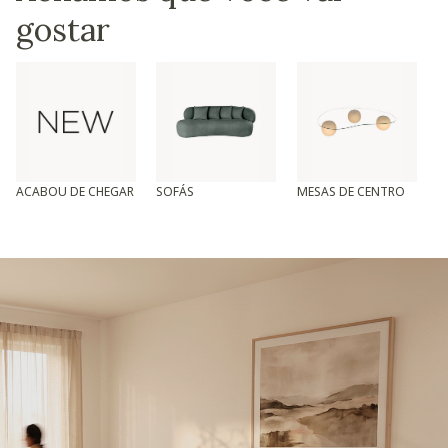
gostar
ACABOU DE CHEGAR
SOFÁS
MESAS DE CENTRO
T