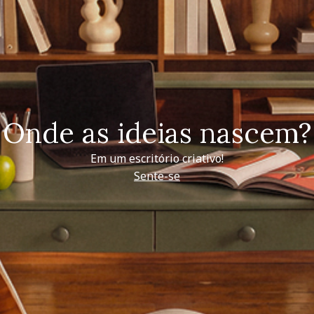
Onde as ideias nascem?
Em um escritório criativo!
Sente-se