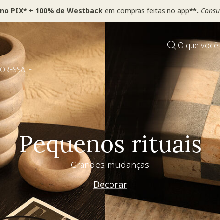
 no PIX* + 100% de Westback
em compras feitas no app
**.
Consul
O que você
DORES
SALE
Especial Dia dos Pai
Westwing + @_nathaliacandelaria
Vem ver