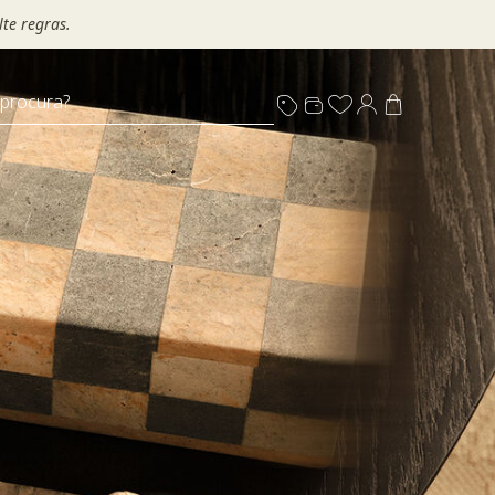
te regras.
 procura?
s