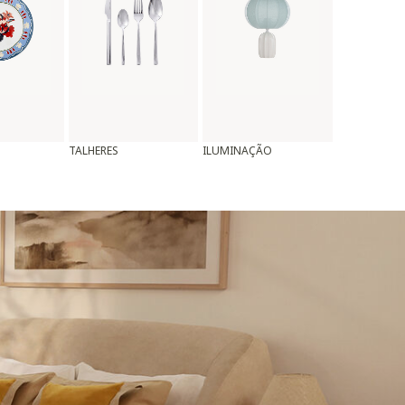
TALHERES
ILUMINAÇÃO
ALMOFADAS