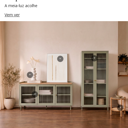
A meia-luz acolhe
Vem ver
+
+
+
+
+