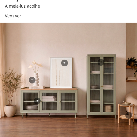
A meia-luz acolhe
Vem ver
+
+
+
+
+