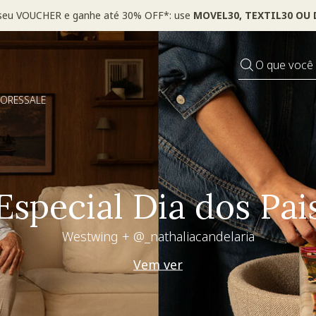
 seu VOUCHER e ganhe até 30% OFF*: use
MOVEL30, TEXTIL30 OU
O que você
DORES
SALE
Living desejo
+30% OFF extra
Use seu voucher