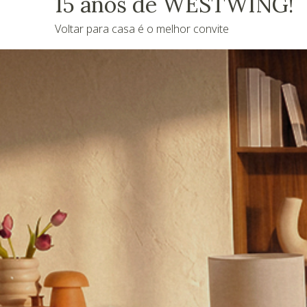
15 anos de WESTWING!
Voltar para casa é o melhor convite