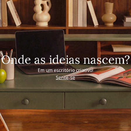
Onde as ideias nascem?
Em um escritório criativo!
Sente-se