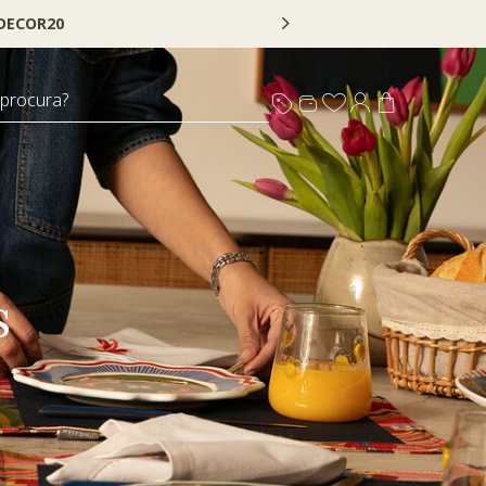
 DECOR20
 procura?