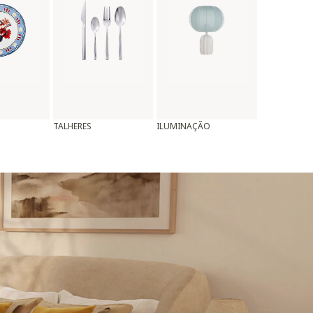
TALHERES
ILUMINAÇÃO
ALMOFADAS