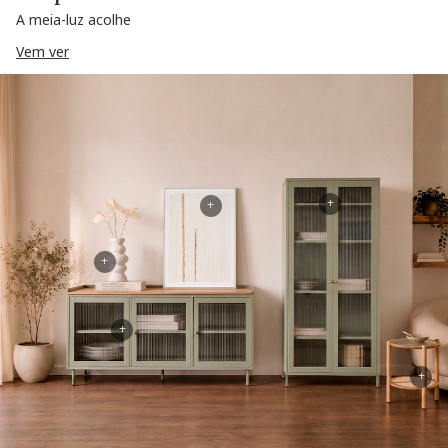
A meia-luz acolhe
Vem ver
+
+
+
+
+