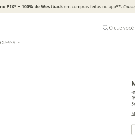
 no PIX* + 100% de Westback
em compras feitas no app
**.
Consul
O que você
DORES
SALE
M
P
R
R
5
M