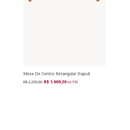
Mesa De Centro Retangular Itapuã
Preço reduzido de
para
R$ 1.609,30
R$ 2.299,00
no PIX