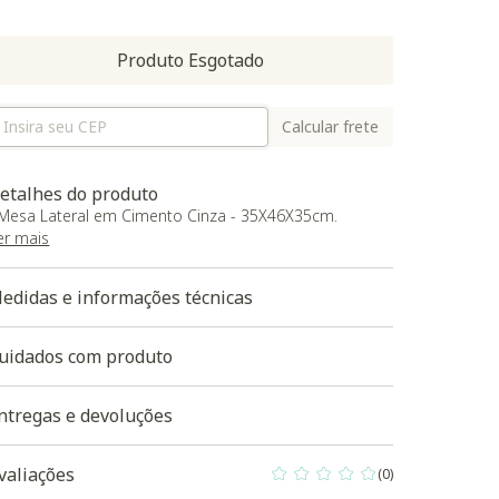
Produto Esgotado
Calcular frete
etalhes do produto
 Mesa Lateral em Cimento Cinza - 35X46X35cm.
er mais
edidas e informações técnicas
uidados com produto
ntregas e devoluções
valiações
(0)
0 out of 5 Customer Rating