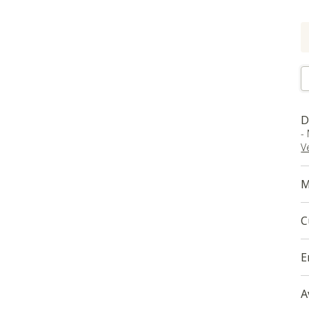
D
-
V
M
C
E
A