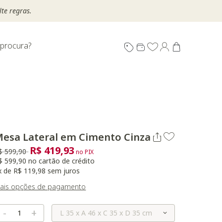
te regras.
 procura?
esa Lateral em Cimento Cinza
R$ 419,93
reço reduzido de
para
$ 599,90
no PIX
$ 599,90 no cartão de crédito
x de R$ 119,98 sem juros
ais opções de pagamento
Selecione o Tamanho
-
+