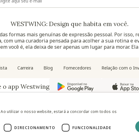
WESTWING: Design que habita em você.
as formas mais genuínas de expressão pessoal. Por isso, 
, com uma curadoria pensada para acolher a sua rotina e ev
uem você é, ela deixa de ser apenas um lugar para morar. Ela
Navegação do rodapé
ista
Carreira
Blog
Fornecedores
Relação com o Inv
e o app Westwing
 Ao utilizar o nosso website, estará a concordar com todos os
DIRECIONAMENTO
FUNCIONALIDADE
@westwingbr
Somos uma empresa certificada