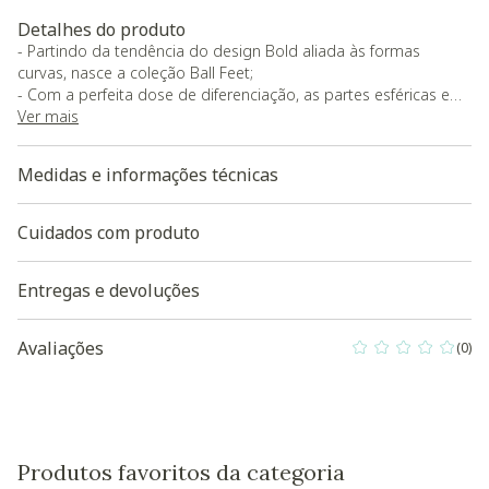
Detalhes do produto
- Partindo da tendência do design Bold aliada às formas
curvas, nasce a coleção Ball Feet;
- Com a perfeita dose de diferenciação, as partes esféricas em
madeira maciça são destaques para essa coleção;
Ver mais
- O produto será entregue montado. O Westwing não
disponibiliza serviços de montagem e/ou instalação;
Medidas e informações técnicas
- O produto será entregue montado
Baixe aqui a Modelagem 3D do produto
Cuidados com produto
Entregas e devoluções
Avaliações
(0)
0 out of 5 Custo
Produtos favoritos da categoria