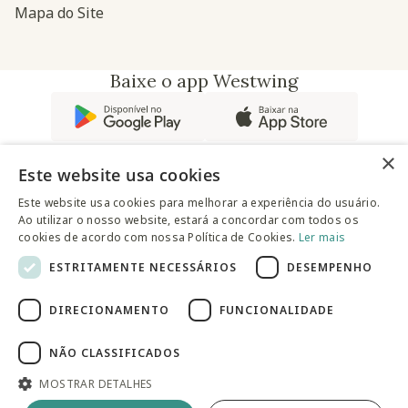
Mapa do Site
Baixe o app Westwing
×
Este website usa cookies
Este website usa cookies para melhorar a experiência do usuário.
Ao utilizar o nosso website, estará a concordar com todos os
@westwingbr
cookies de acordo com nossa Política de Cookies.
Ler mais
ESTRITAMENTE NECESSÁRIOS
DESEMPENHO
Somos uma empresa certificada
DIRECIONAMENTO
FUNCIONALIDADE
© 2025 Westwing Comércio Varejista S.A WESTWING
COMÉRCIO VAREJISTA S.A CNPJ: 14.776.142/0001-50 Endereço:
Av. Queiroz Filho, 1700 - Torre A 5° andar - Vila Hamburguesa -
NÃO CLASSIFICADOS
São Paulo
MOSTRAR DETALHES
Adicionar à sacola