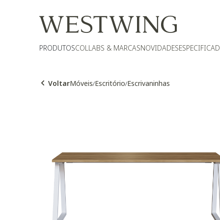
PRODUTOS
COLLABS & MARCAS
NOVIDADES
ESPECIFICA
Voltar
Móveis
Escritório
Escrivaninhas
/
/