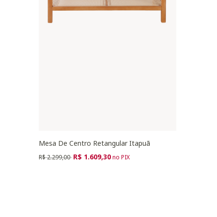
Mesa De Centro Retangular Itapuã
Preço reduzido de
para
R$ 1.609,30
R$ 2.299,00
no PIX