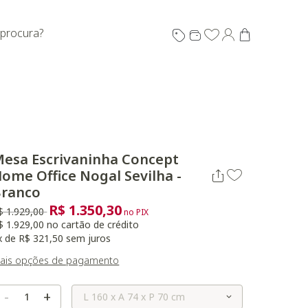
 procura?
esa Escrivaninha Concept
ome Office Nogal Sevilha -
Branco
R$ 1.350,30
reço reduzido de
para
$ 1.929,00
no PIX
$ 1.929,00 no cartão de crédito
x de R$ 321,50 sem juros
ais opções de pagamento
Selecione o Tamanho
-
+