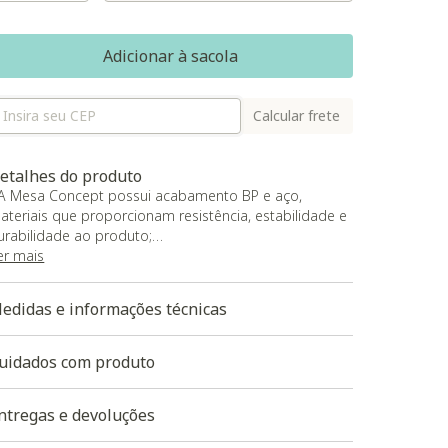
Adicionar à sacola
Calcular frete
etalhes do produto
 A Mesa Concept possui acabamento BP e aço,
ateriais que proporcionam resistência, estabilidade e
urabilidade ao produto;
 linha Concept traz funcionalidade, versatilidade e
er mais
ficiência, características essenciais para o ambiente
orporativo ou Home Office. Com inúmeras
edidas e informações técnicas
ossibilidades, esta coleção oferece variedade de
omposições e sensação de espaço amplo e
onfortável para quem trabalha.
uidados com produto
 Produto será entregue desmontado
ntregas e devoluções
aixe aqui a modelagem 3D do produto