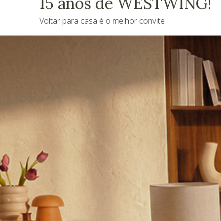
15 anos de WESTWING!
Voltar para casa é o melhor convite