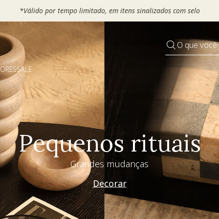
*Válido por tempo limitado, em itens sinalizados co
O que você
DORES
SALE
Pequenos rituais
Grandes mudanças
Decorar