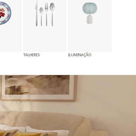
TALHERES
ILUMINAÇÃO
ALMOFADAS