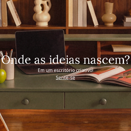
Onde as ideias nascem?
Em um escritório criativo!
Sente-se