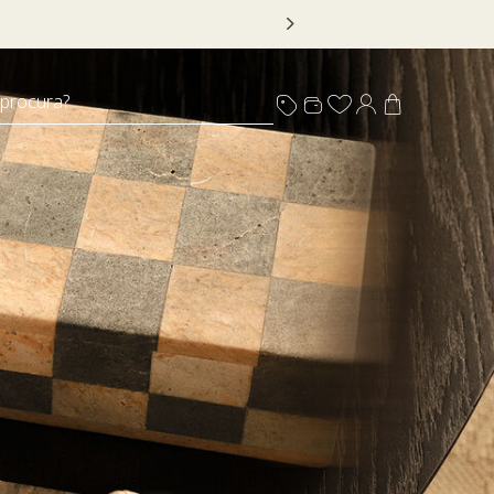
m selo
 procura?