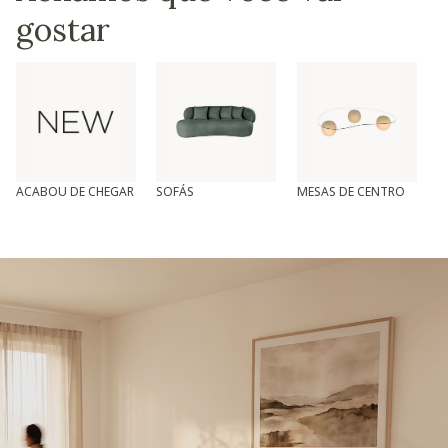
gostar
ACABOU DE CHEGAR
SOFÁS
MESAS DE CENTRO
T