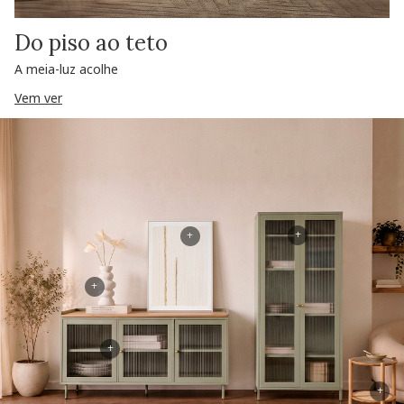
Do piso ao teto
A meia-luz acolhe
Vem ver
+
+
+
+
+