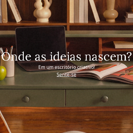
Onde as ideias nascem?
Em um escritório criativo!
Sente-se