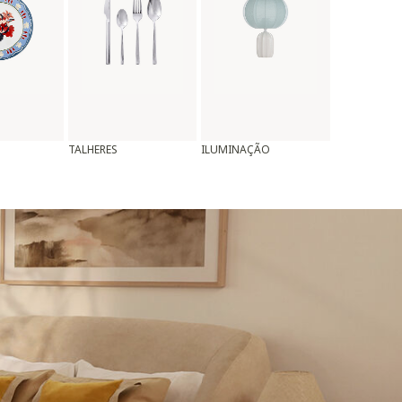
TALHERES
ILUMINAÇÃO
ALMOFADAS