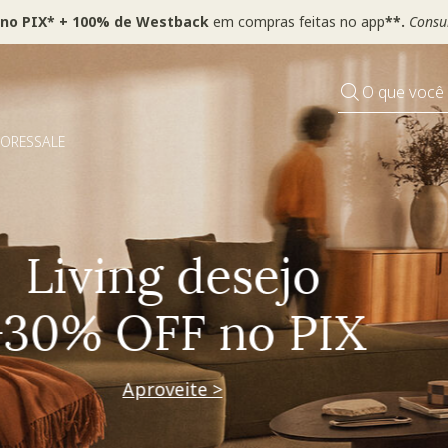
 no PIX* + 100% de Westback
em compras feitas no app
**.
Consul
O que você
DORES
SALE
Pequenos rituais
Grandes mudanças
Decorar