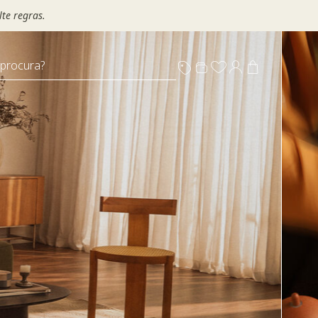
te regras.
 procura?